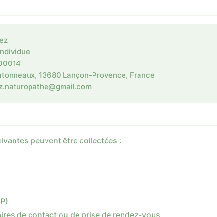
ez
ndividuel
00014
atonneaux, 13680 Lançon-Provence, France
taporutan.zepolenidnama
suivantes peuvent être collectées :
IP)
ires de contact ou de prise de rendez-vous