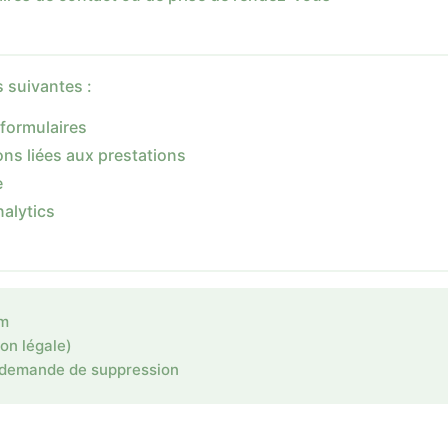
s suivantes :
formulaires
ns liées aux prestations
e
alytics
um
ion légale)
 demande de suppression