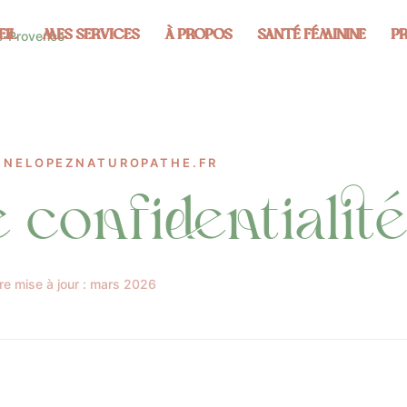
EIL
MES SERVICES
À PROPOS
SANTÉ FÉMININE
P
INELOPEZNATUROPATHE.FR
e
confidentialit
re mise à jour : mars 2026